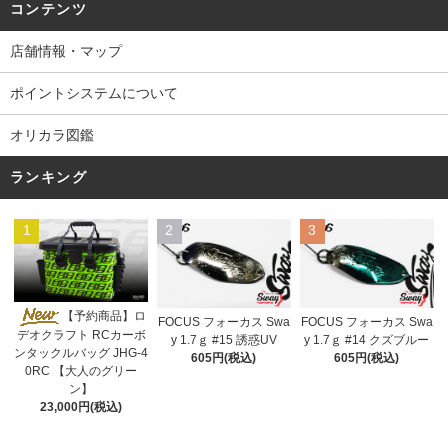
コンテンツ
店舗情報・マップ
ポイントシステムについて
オリカラ図鑑
ランキング
1
2
3
【予約商品】ロ
FOCUS フォーカス Swa
FOCUS フォーカス Swa
デオクラフト RCカーボ
y 1.7ｇ #15 誘惑UV
y 1.7ｇ #14 クズブルー
ンタックルバッグ JHG-4
605円(税込)
605円(税込)
0RC 【大人のグリー
ン】
23,000円(税込)