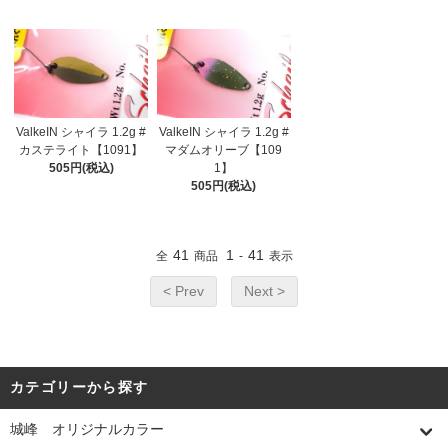
ValkeIN シャイラ 1.2g #
ValkeIN シャイラ 1.2g #
カステライト【1091】
マダムオリーブ【109
505円(税込)
1】
505円(税込)
41
1
41
全
商品
-
表示
< Prev
Next >
カテゴリーから探す
城峰 オリジナルカラー