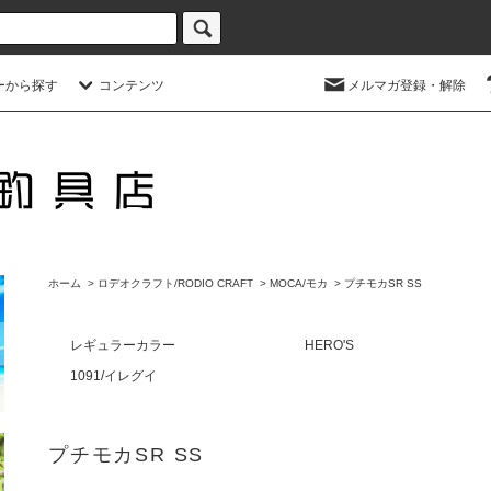
ーから探す
コンテンツ
メルマガ登録・解除
ホーム
>
ロデオクラフト/RODIO CRAFT
>
MOCA/モカ
>
プチモカSR SS
レギュラーカラー
HERO'S
1091/イレグイ
プチモカSR SS