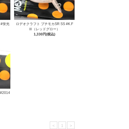
 #蛍光
ロデオクラフト プチモカSR SS #K.F
Ⅲ（レッドグロー）
1,330円(税込)
2014
<
1
>