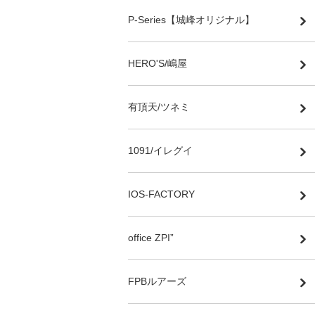
P-Series【城峰オリジナル】
HERO'S/嶋屋
有頂天/ツネミ
1091/イレグイ
IOS-FACTORY
office ZPI”
FPBルアーズ