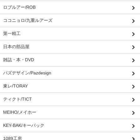
ロブルアー/ROB
ココニョロ/九重ルアーズ
第一精工
日本の部品屋
雑誌・本・DVD
パズデザイン/Pazdesign
東レ/TORAY
ティクト/TICT
MEIHO/メイホー
KEY-BAK/キーバック
1089工房