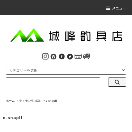
メニュー
ホーム
>
ティモン/TIMON
>
e-snapII
e-snapII