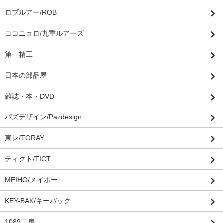
ロブルアー/ROB
ココニョロ/九重ルアーズ
第一精工
日本の部品屋
雑誌・本・DVD
パズデザイン/Pazdesign
東レ/TORAY
ティクト/TICT
MEIHO/メイホー
KEY-BAK/キーバック
1089工房