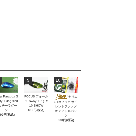
9
10
p Paradox G
FOCUS フォーカ
ヤリエ
ity 1.35g #20
ス Sway 1.7ｇ #
STｍフック サイ
ッチーラグー
10 SHOW
レントファング
ン
605円(税込)
#12 ミドルパッ
600円(税込)
ク
900円(税込)