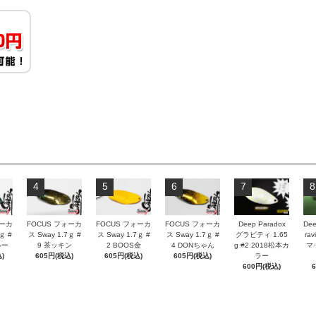
4
5
6
7
8
ォーカ
FOCUS フォーカ
FOCUS フォーカ
FOCUS フォーカ
Deep Paradox
Dee
ｇ #
ス Sway 1.7ｇ #
ス Sway 1.7ｇ #
ス Sway 1.7ｇ #
グラビティ 1.65
rav
ルー
9 茶ッキン
2 BOOS金
4 DONちゃん
g #2 2018松本カ
マ
)
605円(税込)
605円(税込)
605円(税込)
ラー
600円(税込)