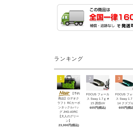
ランキング
1
2
3
【予約
FOCUS フォーカ
FOCUS フ
商品】ロデオク
ス Sway 1.7ｇ #
ス Sway 1.7
ラフト RCカーボ
15 誘惑UV
14 クズブ
ンタックルバッ
605円(税込)
605円(税込
グ JHG-40RC
【大人のグリー
ン】
23,000円(税込)