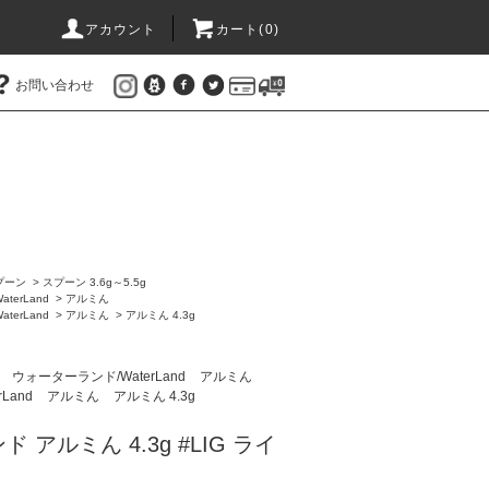
アカウント
カート(
0
)
お問い合わせ
プーン
>
スプーン 3.6g～5.5g
terLand
>
アルミん
terLand
>
アルミん
>
アルミん 4.3g
ン
ウォーターランド/WaterLand
アルミん
Land
アルミん
アルミん 4.3g
アルミん 4.3g #LIG ライ