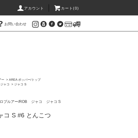
アカウント
カート(
0
)
お問い合わせ
アー
>
AREA ポッパー/トップ
>
ジャコ
>
ジャコ S
ロブルアー/ROB
ジャコ
ジャコ S
コ S #6 とんこつ