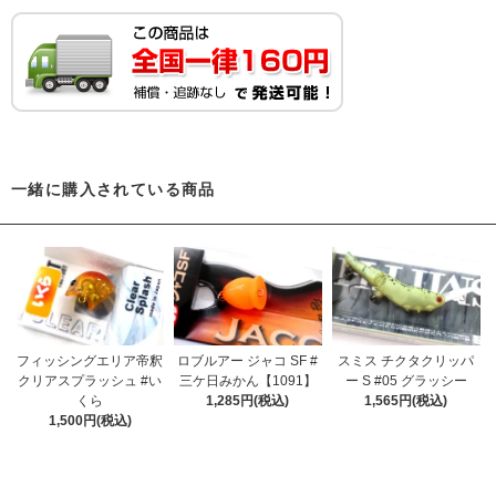
一緒に購入されている商品
フィッシングエリア帝釈
ロブルアー ジャコ SF #
スミス チクタクリッパ
クリアスプラッシュ #い
三ケ日みかん【1091】
ー S #05 グラッシー
くら
1,285円(税込)
1,565円(税込)
1,500円(税込)