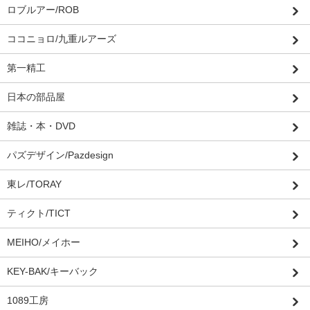
ロブルアー/ROB
ココニョロ/九重ルアーズ
第一精工
日本の部品屋
雑誌・本・DVD
パズデザイン/Pazdesign
東レ/TORAY
ティクト/TICT
MEIHO/メイホー
KEY-BAK/キーバック
1089工房