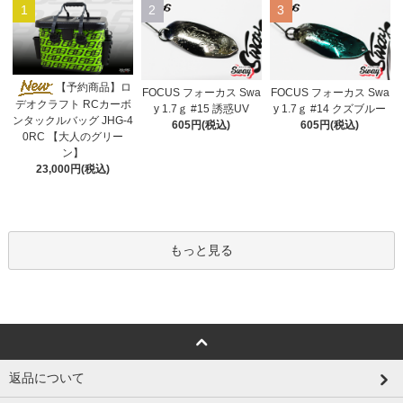
1
2
3
【予約商品】ロ
FOCUS フォーカス Swa
FOCUS フォーカス Swa
デオクラフト RCカーボ
y 1.7ｇ #15 誘惑UV
y 1.7ｇ #14 クズブルー
ンタックルバッグ JHG-4
605円(税込)
605円(税込)
0RC 【大人のグリー
ン】
23,000円(税込)
もっと見る
返品について