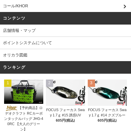
コール/KHOR
コンテンツ
店舗情報・マップ
ポイントシステムについて
オリカラ図鑑
ランキング
1
2
3
【予約商品】ロ
FOCUS フォーカス Swa
FOCUS フォーカス Swa
デオクラフト RCカーボ
y 1.7ｇ #15 誘惑UV
y 1.7ｇ #14 クズブルー
ンタックルバッグ JHG-4
605円(税込)
605円(税込)
0RC 【大人のグリー
ン】