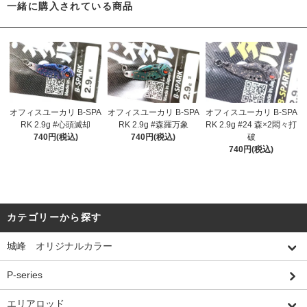
一緒に購入されている商品
オフィスユーカリ B-SPA
オフィスユーカリ B-SPA
オフィスユーカリ B-SPA
RK 2.9g #心頭滅却
RK 2.9g #森羅万象
RK 2.9g #24 森×2悶々打
740円(税込)
740円(税込)
破
740円(税込)
カテゴリーから探す
城峰 オリジナルカラー
P-series
エリアロッド