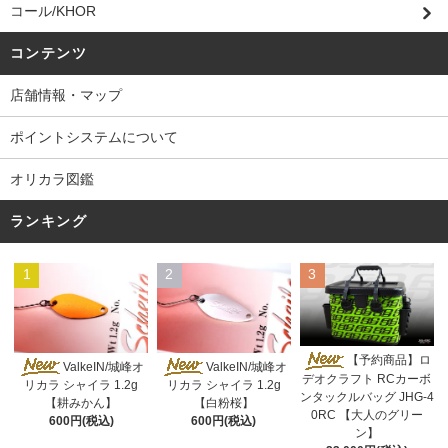
コール/KHOR
コンテンツ
店舗情報・マップ
ポイントシステムについて
オリカラ図鑑
ランキング
1
2
3
【予約商品】ロ
ValkeIN/城峰オ
ValkeIN/城峰オ
デオクラフト RCカーボ
リカラ シャイラ 1.2g
リカラ シャイラ 1.2g
ンタックルバッグ JHG-4
【耕みかん】
【白粉桜】
0RC 【大人のグリー
600円(税込)
600円(税込)
ン】