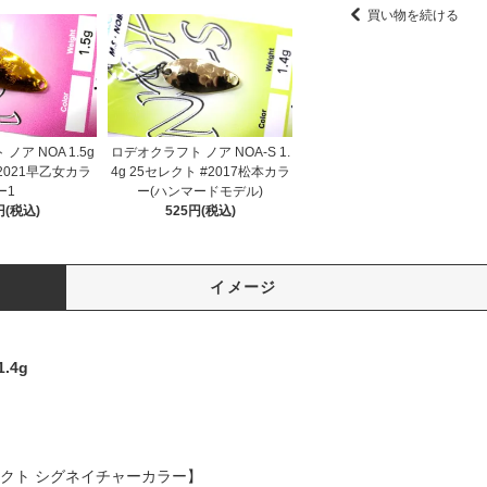
買い物を続ける
ア NOA 1.5g
ロデオクラフト ノア NOA-S 1.
2021早乙女カラ
4g 25セレクト #2017松本カラ
ー1
ー(ハンマードモデル)
円(税込)
525円(税込)
イメージ
.4g
5セレクト シグネイチャーカラー】