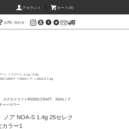
アカウント
カート(
0
)
お問い合わせ
プーン
>
スプーン 1.1g～2.0g
IO CRAFT
>
NOA/ノア
>
NOA-S 1.4g
ン
ロデオクラフト/RODIO CRAFT
NOA/ノア
チャーカラー
ア NOA-S 1.4g 25セレク
乙女カラー1