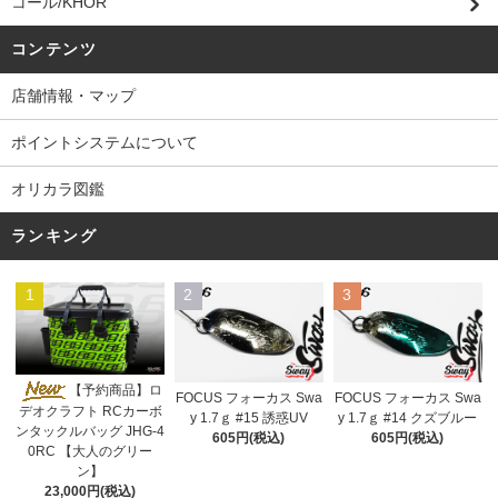
コール/KHOR
コンテンツ
店舗情報・マップ
ポイントシステムについて
オリカラ図鑑
ランキング
1
2
3
【予約商品】ロ
FOCUS フォーカス Swa
FOCUS フォーカス Swa
デオクラフト RCカーボ
y 1.7ｇ #15 誘惑UV
y 1.7ｇ #14 クズブルー
ンタックルバッグ JHG-4
605円(税込)
605円(税込)
0RC 【大人のグリー
ン】
23,000円(税込)