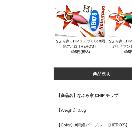
なぶら家 CHIP チップ 0.8g #悶
なぶら家 CHIP 
絶アポロ【HERO'S】
絶カナブンⅡ
495円(税込)
495
商品説明
【商品名】なぶら家 CHIP チップ
【Weight】0.8g
【Color】#悶絶パープルⅢ【HERO'S】