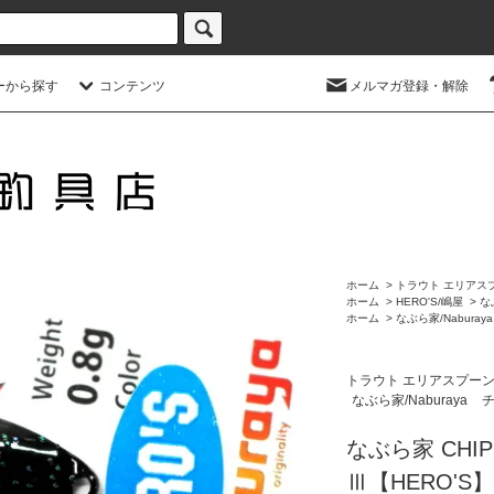
ーから探す
コンテンツ
メルマガ登録・解除
ホーム
>
トラウト エリアス
ホーム
>
HERO'S/嶋屋
>
な
ホーム
>
なぶら家/Naburaya
トラウト エリアスプー
なぶら家/Naburaya
チ
なぶら家 CHIP
Ⅲ【HERO'S】