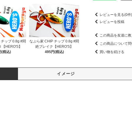
レビューを見る(0件
レビューを投稿
この商品を友達に教
チップ 0.8g #悶
なぶら家 CHIP チップ 0.8g #悶
この商品について問
【HERO'S】
絶ブレイク【HERO'S】
円(税込)
495円(税込)
買い物を続ける
イメージ