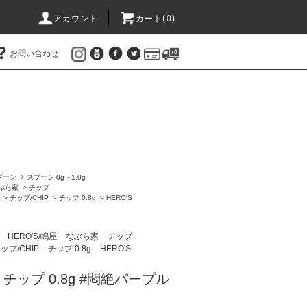
アカウント
カート(
0
)
お問い合わせ
プーン
>
スプーン 0g～1.0g
ぶら家
>
チップ
>
チップ/CHIP
>
チップ 0.8g
>
HERO'S
ン
HERO'S/嶋屋
なぶら家
チップ
ップ/CHIP
チップ 0.8g
HERO'S
 チップ 0.8g #悶絶パープル