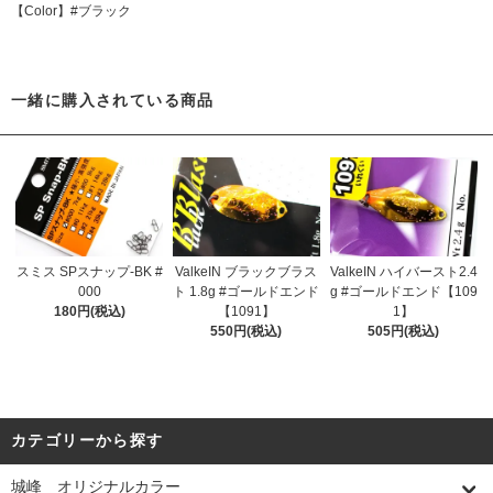
【Color】#ブラック
一緒に購入されている商品
スミス SPスナップ-BK #
ValkeIN ブラックブラス
ValkeIN ハイバースト2.4
000
ト 1.8g #ゴールドエンド
g #ゴールドエンド【109
180円(税込)
【1091】
1】
550円(税込)
505円(税込)
カテゴリーから探す
城峰 オリジナルカラー