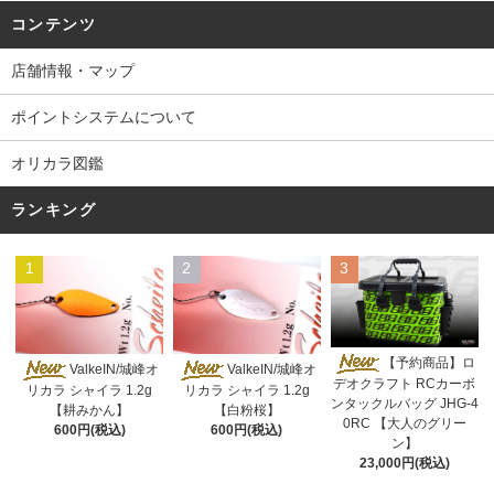
コンテンツ
店舗情報・マップ
ポイントシステムについて
オリカラ図鑑
ランキング
1
2
3
【予約商品】ロ
ValkeIN/城峰オ
ValkeIN/城峰オ
デオクラフト RCカーボ
リカラ シャイラ 1.2g
リカラ シャイラ 1.2g
ンタックルバッグ JHG-4
【耕みかん】
【白粉桜】
0RC 【大人のグリー
600円(税込)
600円(税込)
ン】
23,000円(税込)