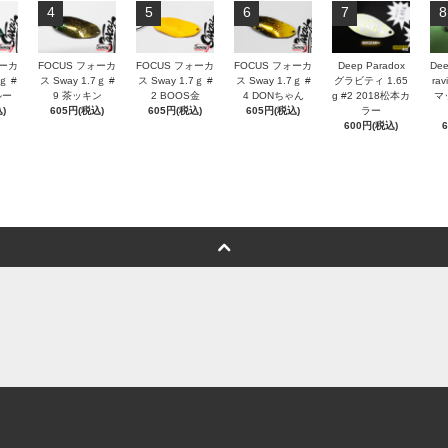
4
5
6
7
8
ォーカ
FOCUS フォーカ
FOCUS フォーカ
FOCUS フォーカ
Deep Paradox
Dee
ｇ #
ス Sway 1.7ｇ #
ス Sway 1.7ｇ #
ス Sway 1.7ｇ #
グラビティ 1.65
rav
ルー
9 茶ッキン
2 BOOS金
4 DONちゃん
g #2 2018松本カ
マ
)
605円(税込)
605円(税込)
605円(税込)
ラー
600円(税込)