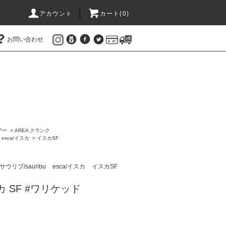
アカウント
カート(
0
)
お問い合わせ
アー
>
AREA クランク
>
esca/イスカ
>
イスカSF
サウリブ/sauribu
esca/イスカ
イスカSF
 SF #ワリケッド