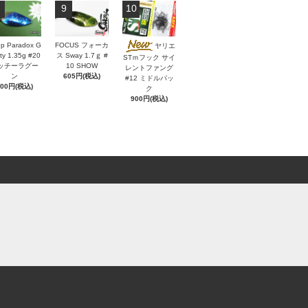
9
10
p Paradox G
FOCUS フォーカ
ヤリエ
ity 1.35g #20
ス Sway 1.7ｇ #
STｍフック サイ
ッチーラグー
10 SHOW
レントファング
ン
605円(税込)
#12 ミドルパッ
600円(税込)
ク
900円(税込)