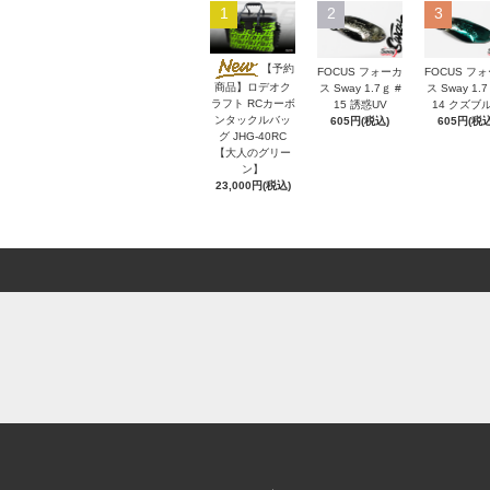
1
2
3
【予約
FOCUS フォーカ
FOCUS フ
商品】ロデオク
ス Sway 1.7ｇ #
ス Sway 1.7
ラフト RCカーボ
15 誘惑UV
14 クズブ
ンタックルバッ
605円(税込)
605円(税込
グ JHG-40RC
【大人のグリー
ン】
23,000円(税込)