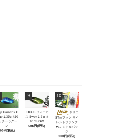
9
10
p Paradox G
FOCUS フォーカ
ヤリエ
ity 1.35g #20
ス Sway 1.7ｇ #
STｍフック サイ
ッチーラグー
10 SHOW
レントファング
ン
605円(税込)
#12 ミドルパッ
600円(税込)
ク
900円(税込)