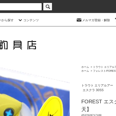
ーから探す
コンテンツ
メルマガ登録・解除
ホーム
>
トラウト エリアル
ホーム
>
フォレスト/FORES
トラウト エリアルアー
エスクラ 30SS
FOREST エ
天】
4537628717189