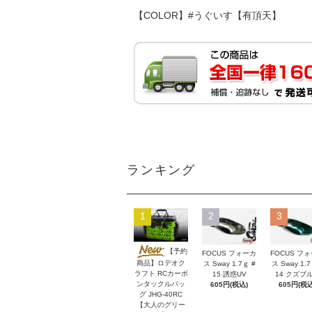
【COLOR】#うぐいす【有頂天】
ランキング
1
2
3
【予約
FOCUS フォーカ
FOCUS フ
商品】ロデオク
ス Sway 1.7ｇ #
ス Sway 1.7
ラフト RCカーボ
15 誘惑UV
14 クズブ
ンタックルバッ
605円(税込)
605円(税込
グ JHG-40RC
【大人のグリー