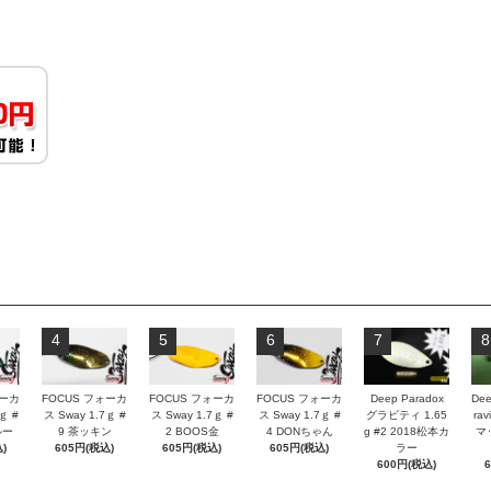
4
5
6
7
8
ォーカ
FOCUS フォーカ
FOCUS フォーカ
FOCUS フォーカ
Deep Paradox
Dee
ｇ #
ス Sway 1.7ｇ #
ス Sway 1.7ｇ #
ス Sway 1.7ｇ #
グラビティ 1.65
rav
ルー
9 茶ッキン
2 BOOS金
4 DONちゃん
g #2 2018松本カ
マ
)
605円(税込)
605円(税込)
605円(税込)
ラー
600円(税込)