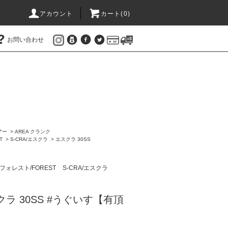
アカウント
カート(
0
)
お問い合わせ
アー
>
AREA クランク
T
>
S-CRA/エスクラ
>
エスクラ 30SS
フォレスト/FOREST
S-CRA/エスクラ
スクラ 30SS #うぐいす【有頂