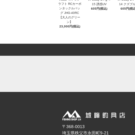
ラフト RCカーボ
15 誘惑UV
14 クズブ
ンタックルバッ
605円(税込)
605円(税込
グ JHG-40RC
【大人のグリー
ン】
23,000円(税込)
〒368-0013
埼玉県秩父市永田町9-21