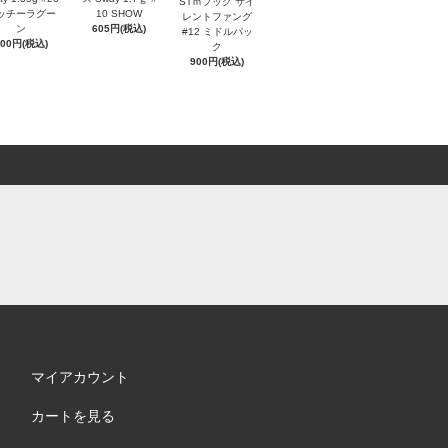
STｍフック サイ
ッチーラグー
10 SHOW
レントファング
ン
605円(税込)
#12 ミドルパッ
600円(税込)
ク
900円(税込)
マイアカウント
カートを見る