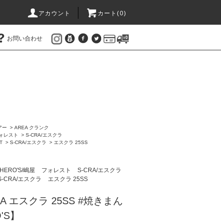
アカウント
カート(
0
)
お問い合わせ
アー
>
AREA クランク
ォレスト
>
S-CRA/エスクラ
T
>
S-CRA/エスクラ
>
エスクラ 25SS
HERO'S/嶋屋
フォレスト
S-CRA/エスクラ
S-CRA/エスクラ
エスクラ 25SS
CRA エスクラ 25SS #焼きまん
'S】