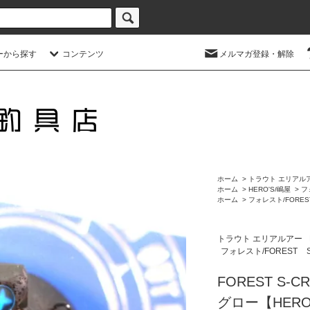
ーから探す
コンテンツ
メルマガ登録・解除
ホーム
>
トラウト エリアル
ホーム
>
HERO'S/嶋屋
>
フ
ホーム
>
フォレスト/FORES
トラウト エリアルアー
フォレスト/FOREST
FOREST S-
グロー【HERO