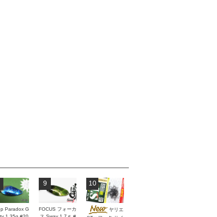
9
10
p Paradox G
FOCUS フォーカ
ヤリエ
ity 1.35g #20
ス Sway 1.7ｇ #