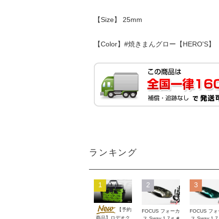
【Size】 25mm
【Color】#焼きまんグロー【HERO'S】
ランキング
1
2
3
【予約
FOCUS フォーカ
FOCUS フ
商品】ロデオク
ス Sway 1.7ｇ #
ス Sway 1.7