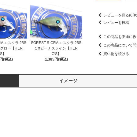
レビューを見る(0件
レビューを投稿
この商品を友達に教
CRA エスクラ 25S
FOREST S-CRA エスクラ 25S
この商品について問
イグロー【HER
S #ビーナスライン【HER
'S】
O'S】
買い物を続ける
5円(税込)
1,385円(税込)
イメージ