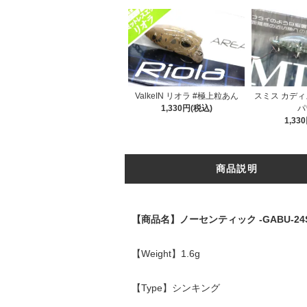
ValkeIN リオラ #極上粒あん
スミス カディス
1,330円(税込)
パ
1,33
商品説明
【商品名】ノーセンティック -GABU-24
【Weight】1.6g
【Type】シンキング