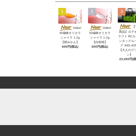
1
2
3
【
ValkeI
ValkeI
商品】ロデ
N/城峰オリカラ
N/城峰オリカラ
ラフト RC
シャイラ 1.2g
シャイラ 1.2g
ンタックル
【耕みかん】
【白粉桜】
グ JHG-40
600円(税込)
600円(税込)
【大人のグ
ン】
23,000円(