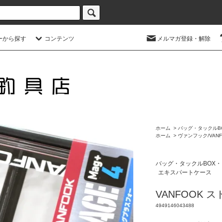
ーから探す
コンテンツ
メルマガ登録・解除
ホーム
>
バッグ・タックルB
ホーム
>
ヴァンフック/VANF
バッグ・タックルBOX
エキスパートケース
VANFOOK ス
4949146043488