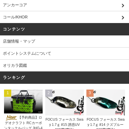
アンカーコア
コール/KHOR
コンテンツ
店舗情報・マップ
ポイントシステムについて
オリカラ図鑑
ランキング
1
2
3
【予約商品】ロ
FOCUS フォーカス Swa
FOCUS フォーカス Swa
デオクラフト RCカーボ
y 1.7ｇ #15 誘惑UV
y 1.7ｇ #14 クズブルー
ンタックルバッグ JHG-4