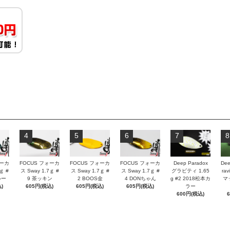
4
5
6
7
8
ォーカ
FOCUS フォーカ
FOCUS フォーカ
FOCUS フォーカ
Deep Paradox
Dee
ｇ #
ス Sway 1.7ｇ #
ス Sway 1.7ｇ #
ス Sway 1.7ｇ #
グラビティ 1.65
rav
ルー
9 茶ッキン
2 BOOS金
4 DONちゃん
g #2 2018松本カ
マ
)
605円(税込)
605円(税込)
605円(税込)
ラー
600円(税込)