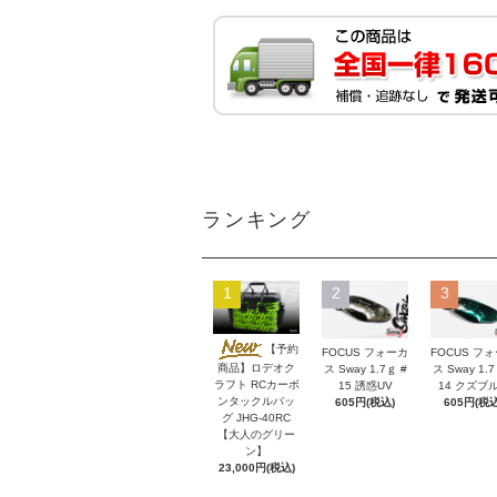
ランキング
1
2
3
【予約
FOCUS フォーカ
FOCUS フ
商品】ロデオク
ス Sway 1.7ｇ #
ス Sway 1.7
ラフト RCカーボ
15 誘惑UV
14 クズブ
ンタックルバッ
605円(税込)
605円(税込
グ JHG-40RC
【大人のグリー
ン】
23,000円(税込)