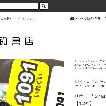
ーから探す
コンテンツ
メルマガ登録・解除
ホーム
>
トラウト エリアス
ホーム
>
1091/イレグイ
>
ホーム
>
サウリブ/sauribu
トラウト エリアスプー
サウリブ/sauribu
Sh
サウリブ Shaa
【1091】