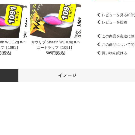
レビューを見る(0件
レビューを投稿
この商品を友達に教
h WE 1.2g #ハ
サウリブ Shaath WE 0.9g #ハ
この商品について問
プ【1091】
ニートラップ【1091】
円(税込)
505円(税込)
買い物を続ける
イメージ