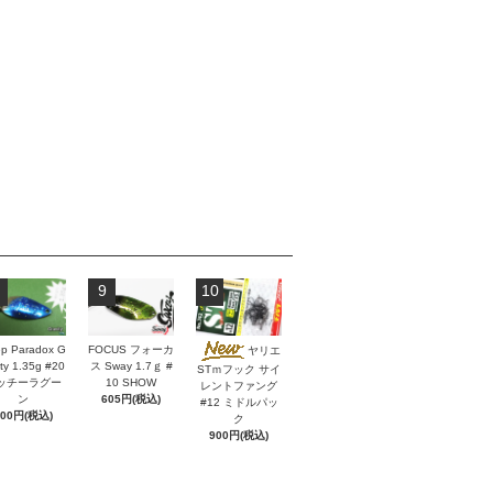
9
10
p Paradox G
FOCUS フォーカ
ヤリエ
ity 1.35g #20
ス Sway 1.7ｇ #
STｍフック サイ
ッチーラグー
10 SHOW
レントファング
ン
605円(税込)
#12 ミドルパッ
600円(税込)
ク
900円(税込)