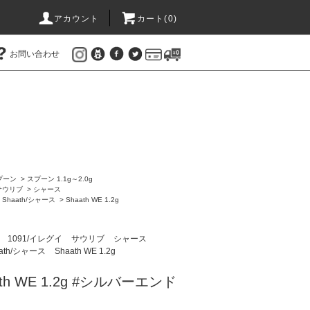
アカウント
カート(
0
)
お問い合わせ
プーン
>
スプーン 1.1g～2.0g
サウリブ
>
シャース
>
Shaath/シャース
>
Shaath WE 1.2g
ン
1091/イレグイ
サウリブ
シャース
aath/シャース
Shaath WE 1.2g
th WE 1.2g #シルバーエンド