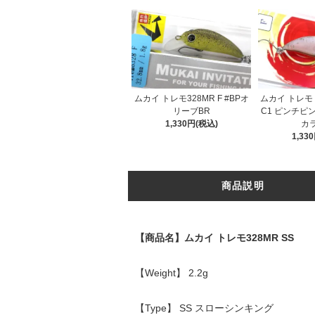
ムカイ トレモ328MR F #BPオ
ムカイ トレモ T
リーブBR
C1 ピンチピ
1,330円(税込)
カ
1,33
商品説明
【商品名】ムカイ トレモ328MR SS
【Weight】 2.2g
【Type】 SS スローシンキング