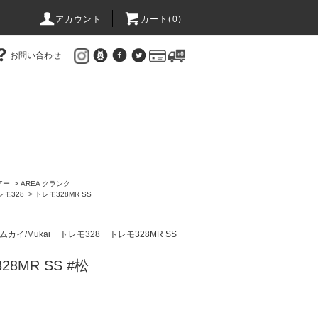
アカウント
カート(
0
)
お問い合わせ
アー
>
AREA クランク
レモ328
>
トレモ328MR SS
ムカイ/Mukai
トレモ328
トレモ328MR SS
8MR SS #松