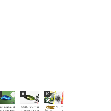
9
10
p Paradox G
FOCUS フォーカ
ヤリエ
ity 1.35g #20
ス Sway 1.7ｇ #