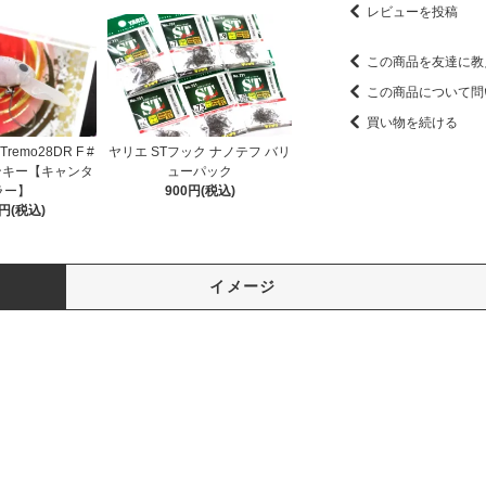
レビューを投稿
この商品を友達に教
この商品について問
買い物を続ける
remo28DR F #
ヤリエ STフック ナノテフ バリ
ンキー【キャンタ
ューパック
ラー】
900円(税込)
0円(税込)
イメージ