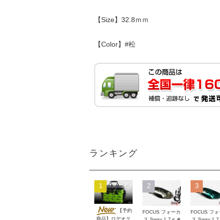
【Size】32.8ｍｍ
【Color】#松
ランキング
1
2
3
【予約
FOCUS フォーカ
FOCUS フ
商品】ロデオク
ス Sway 1.7ｇ #
ス Sway 1.7