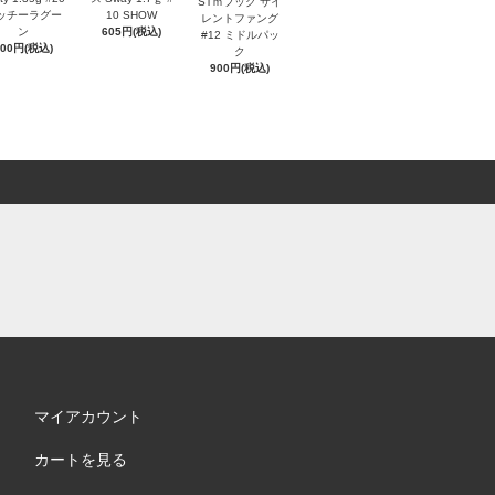
STｍフック サイ
ッチーラグー
10 SHOW
レントファング
ン
605円(税込)
#12 ミドルパッ
600円(税込)
ク
900円(税込)
マイアカウント
カートを見る