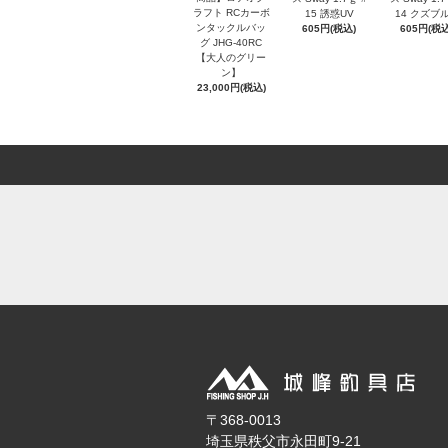
ラフト RCカーボ
15 誘惑UV
14 クズブ
ンタックルバッ
605円(税込)
605円(税込
グ JHG-40RC
【大人のグリー
ン】
23,000円(税込)
〒368-0013
埼玉県秩父市永田町9-21