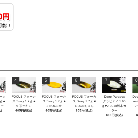
4
5
6
7
8
ォーカ
FOCUS フォーカ
FOCUS フォーカ
FOCUS フォーカ
Deep Paradox
Dee
ｇ #
ス Sway 1.7ｇ #
ス Sway 1.7ｇ #
ス Sway 1.7ｇ #
グラビティ 1.65
rav
ルー
9 茶ッキン
2 BOOS金
4 DONちゃん
g #2 2018松本カ
マ
)
605円(税込)
605円(税込)
605円(税込)
ラー
600円(税込)