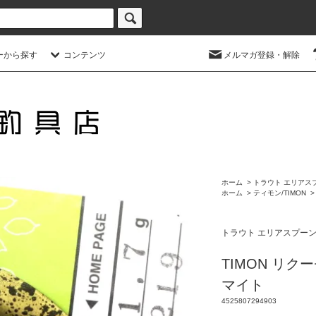
ーから探す
コンテンツ
メルマガ登録・解除
ホーム
>
トラウト エリアス
ホーム
>
ティモン/TIMON
トラウト エリアスプー
TIMON リクー
マイト
4525807294903