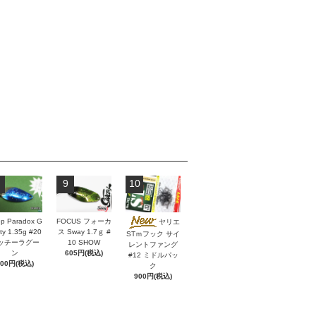
9
10
p Paradox G
FOCUS フォーカ
ヤリエ
ity 1.35g #20
ス Sway 1.7ｇ #
STｍフック サイ
ッチーラグー
10 SHOW
レントファング
ン
605円(税込)
#12 ミドルパッ
600円(税込)
ク
900円(税込)