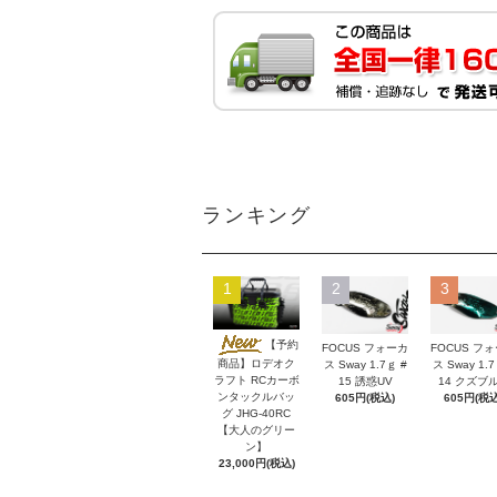
ランキング
1
2
3
【予約
FOCUS フォーカ
FOCUS フ
商品】ロデオク
ス Sway 1.7ｇ #
ス Sway 1.7
ラフト RCカーボ
15 誘惑UV
14 クズブ
ンタックルバッ
605円(税込)
605円(税込
グ JHG-40RC
【大人のグリー
ン】
23,000円(税込)