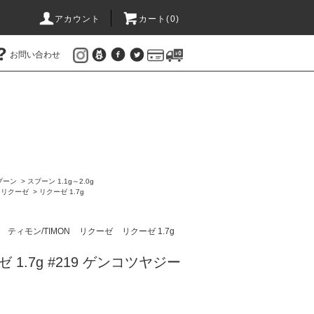
アカウント
カート(
0
)
お問い合わせ
プーン
>
スプーン 1.1g～2.0g
>
リクーゼ
>
リクーゼ 1.7g
ン
ティモン/TIMON
リクーゼ
リクーゼ 1.7g
ゼ 1.7g #219 ゲンコツヤジー