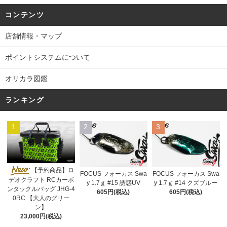
コンテンツ
店舗情報・マップ
ポイントシステムについて
オリカラ図鑑
ランキング
1
2
3
【予約商品】ロ
FOCUS フォーカス Swa
FOCUS フォーカス Swa
デオクラフト RCカーボ
y 1.7ｇ #15 誘惑UV
y 1.7ｇ #14 クズブルー
ンタックルバッグ JHG-4
605円(税込)
605円(税込)
0RC 【大人のグリー
ン】
23,000円(税込)