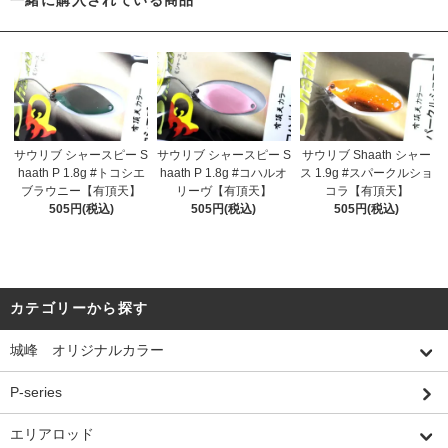
一緒に購入されている商品
サウリブ シャースピー S
サウリブ シャースピー S
サウリブ Shaath シャー
haath P 1.8g #トコシエ
haath P 1.8g #コハルオ
ス 1.9g #スパークルショ
ブラウニー【有頂天】
リーヴ【有頂天】
コラ【有頂天】
505円(税込)
505円(税込)
505円(税込)
カテゴリーから探す
城峰 オリジナルカラー
P-series
エリアロッド