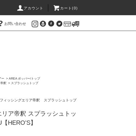
アカウント
カート(
0
)
お問い合わせ
アー
>
AREA ポッパー/トップ
ア帝釈
>
スプラッシュトップ
フィッシングエリア帝釈
スプラッシュトップ
エリア帝釈 スプラッシュトッ
U【HERO'S】