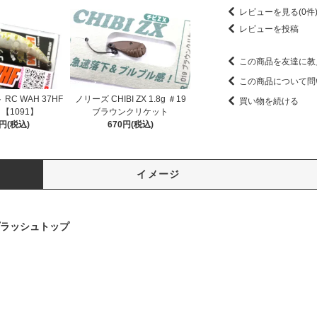
レビューを見る(0件
レビューを投稿
この商品を友達に教
この商品について問
C WAH 37HF
ノリーズ CHIBI ZX 1.8g ＃19
買い物を続ける
 【1091】
ブラウンクリケット
5円(税込)
670円(税込)
イメージ
プラッシュトップ