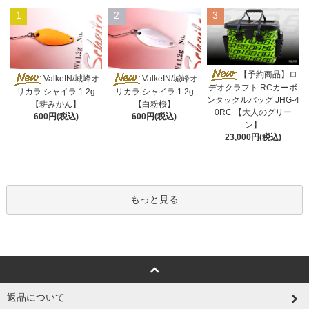
1
2
3
【予約商品】ロ
ValkeIN/城峰オ
ValkeIN/城峰オ
デオクラフト RCカーボ
リカラ シャイラ 1.2g
リカラ シャイラ 1.2g
ンタックルバッグ JHG-4
【耕みかん】
【白粉桜】
0RC 【大人のグリー
600円(税込)
600円(税込)
ン】
23,000円(税込)
もっと見る
返品について