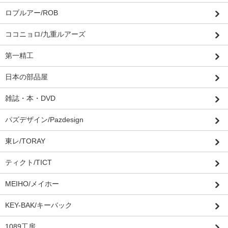
ロブルアー/ROB
ココニョロ/九重ルアーズ
第一精工
日本の部品屋
雑誌・本・DVD
パズデザイン/Pazdesign
東レ/TORAY
ティクト/TICT
MEIHO/メイホー
KEY-BAK/キーバック
1089工房