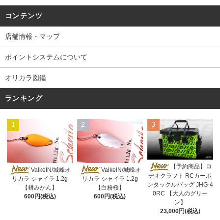
コンテンツ
店舗情報・マップ
ポイントシステムについて
オリカラ図鑑
ランキング
1
2
3
【予約商品】ロ
ValkeIN/城峰オ
ValkeIN/城峰オ
デオクラフト RCカーボ
リカラ シャイラ 1.2g
リカラ シャイラ 1.2g
ンタックルバッグ JHG-4
【耕みかん】
【白粉桜】
0RC 【大人のグリー
600円(税込)
600円(税込)
ン】
23,000円(税込)