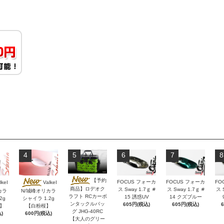
4
5
6
7
8
【予約
FOCUS フォーカ
FOCUS フォーカ
FO
lkeI
ValkeI
商品】ロデオク
ス Sway 1.7ｇ #
ス Sway 1.7ｇ #
ス 
カラ
N/城峰オリカラ
ラフト RCカーボ
15 誘惑UV
14 クズブルー
2g
シャイラ 1.2g
ンタックルバッ
605円(税込)
605円(税込)
】
【白粉桜】
グ JHG-40RC
)
600円(税込)
【大人のグリー