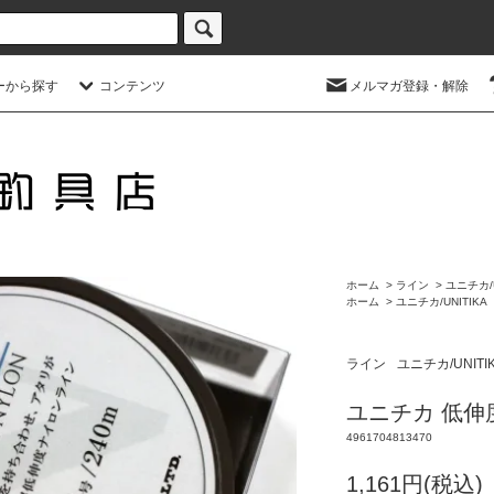
ーから探す
コンテンツ
メルマガ登録・解除
ホーム
>
ライン
>
ユニチカ/U
ホーム
>
ユニチカ/UNITIKA
ライン
ユニチカ/UNITI
ユニチカ 低伸度ナ
4961704813470
1,161円(税込)