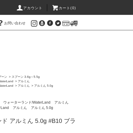
アカウント
カート(
0
)
お問い合わせ
プーン
>
スプーン 3.6g～5.5g
terLand
>
アルミん
terLand
>
アルミん
>
アルミん 5.0g
ン
ウォーターランド/WaterLand
アルミん
Land
アルミん
アルミん 5.0g
 アルミん 5.0g #B10 ブラ