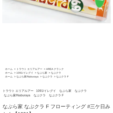
ホーム
>
トラウト エリアルアー
>
AREA クランク
ホーム
>
1091/イレグイ
>
なぶら家
>
なぶクラ
ホーム
>
なぶら家/Naburaya
>
なぶクラ
>
なぶクラ F
トラウト エリアルアー
1091/イレグイ
なぶら家
なぶクラ
なぶら家/Naburaya
なぶクラ
なぶクラ F
なぶら家 なぶクラ F フローティング #三ケ日み