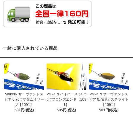
一緒に購入されている商品
ValkeIN サーヴァントス
ValkeIN ハイバースト0.5
ValkeIN サーヴァントス
ピア 0.7g #マダムオリー
g #ブロンズエンド【109
ピア 0.7g #カステライト
ブ【1091】
1】
【1091】
501円(税込)
505円(税込)
501円(税込)