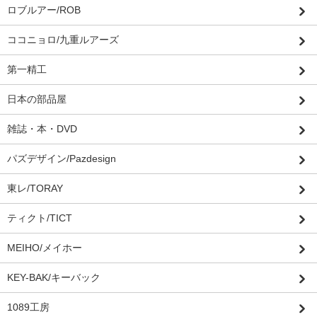
ロブルアー/ROB
ココニョロ/九重ルアーズ
第一精工
日本の部品屋
雑誌・本・DVD
パズデザイン/Pazdesign
東レ/TORAY
ティクト/TICT
MEIHO/メイホー
KEY-BAK/キーバック
1089工房