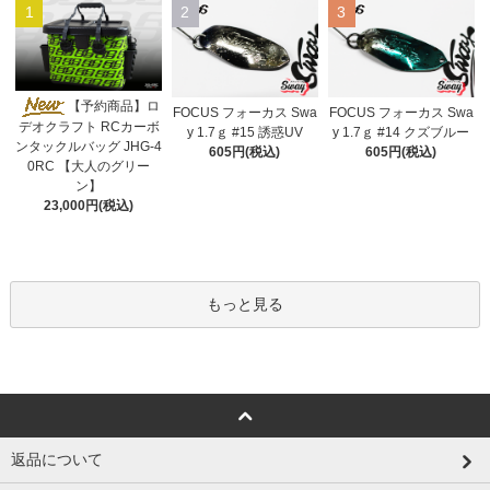
1
2
3
【予約商品】ロ
FOCUS フォーカス Swa
FOCUS フォーカス Swa
デオクラフト RCカーボ
y 1.7ｇ #15 誘惑UV
y 1.7ｇ #14 クズブルー
ンタックルバッグ JHG-4
605円(税込)
605円(税込)
0RC 【大人のグリー
ン】
23,000円(税込)
もっと見る
返品について