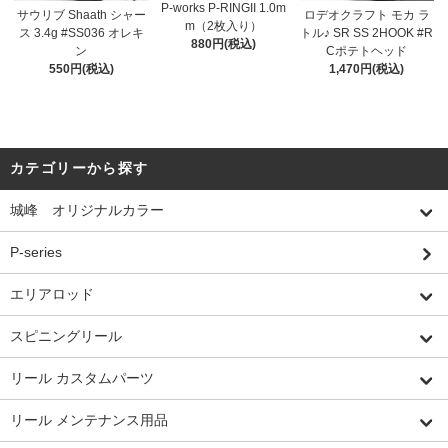
P-works P-RINGII 1.0m
サウリブ Shaath シャー
ロデオクラフト モカ ラ
m（2枚入り）
ス 3.4g #SS036 オレキ
トル♪ SR SS 2HOOK #R
880円(税込)
ン
Cポテトヘッド
550円(税込)
1,470円(税込)
カテゴリーから探す
城峰 オリジナルカラー
P-series
エリアロッド
スピニングリール
リール カスタムパーツ
リール メンテナンス用品