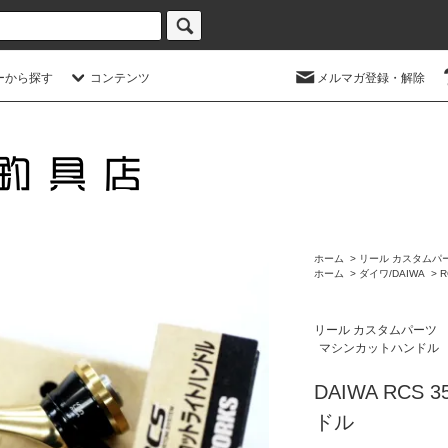
ーから探す
コンテンツ
メルマガ登録・解除
ホーム
>
リール カスタムパ
ホーム
>
ダイワ/DAIWA
>
R
リール カスタムパーツ
マシンカットハンドル
DAIWA RC
ドル