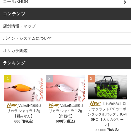
コール/KHOR
コンテンツ
店舗情報・マップ
ポイントシステムについて
オリカラ図鑑
ランキング
1
2
3
【予約商品】ロ
ValkeIN/城峰オ
ValkeIN/城峰オ
デオクラフト RCカーボ
リカラ シャイラ 1.2g
リカラ シャイラ 1.2g
ンタックルバッグ JHG-4
【耕みかん】
【白粉桜】
0RC 【大人のグリー
600円(税込)
600円(税込)
ン】
23,000円(税込)