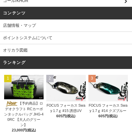
コール/KHOR
コンテンツ
店舗情報・マップ
ポイントシステムについて
オリカラ図鑑
ランキング
1
2
3
【予約商品】ロ
FOCUS フォーカス Swa
FOCUS フォーカス Swa
デオクラフト RCカーボ
y 1.7ｇ #15 誘惑UV
y 1.7ｇ #14 クズブルー
ンタックルバッグ JHG-4
605円(税込)
605円(税込)
0RC 【大人のグリー
ン】
23,000円(税込)