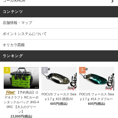
コール/KHOR
コンテンツ
店舗情報・マップ
ポイントシステムについて
オリカラ図鑑
ランキング
1
2
3
【予約商品】ロ
FOCUS フォーカス Swa
FOCUS フォーカス Swa
デオクラフト RCカーボ
y 1.7ｇ #15 誘惑UV
y 1.7ｇ #14 クズブルー
ンタックルバッグ JHG-4
605円(税込)
605円(税込)
0RC 【大人のグリー
ン】
23,000円(税込)