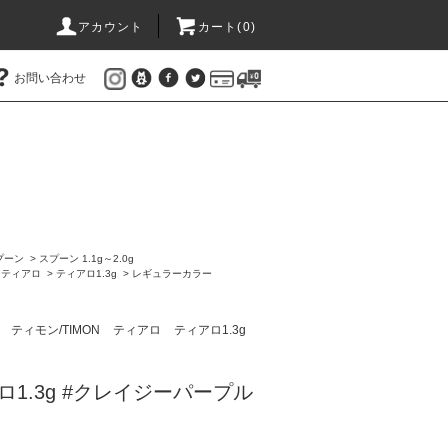
アカウント
カート(
0
)
お問い合わせ
プーン
>
スプーン 1.1g～2.0g
>
ティアロ
>
ティアロ1.3g
>
レギュラーカラー
ン
ティモン/TIMON
ティアロ
ティアロ1.3g
アロ1.3g #クレイジーパープル