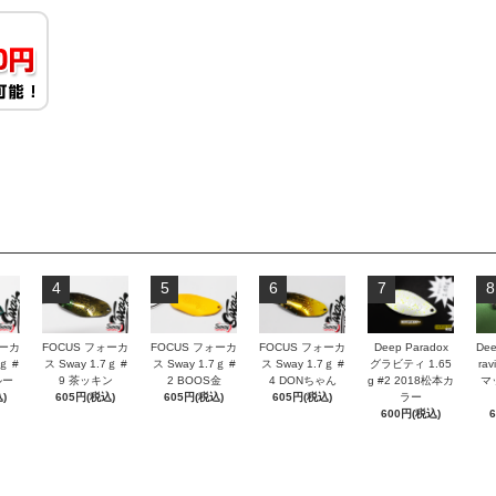
4
5
6
7
8
ォーカ
FOCUS フォーカ
FOCUS フォーカ
FOCUS フォーカ
Deep Paradox
Dee
ｇ #
ス Sway 1.7ｇ #
ス Sway 1.7ｇ #
ス Sway 1.7ｇ #
グラビティ 1.65
rav
ルー
9 茶ッキン
2 BOOS金
4 DONちゃん
g #2 2018松本カ
マ
)
605円(税込)
605円(税込)
605円(税込)
ラー
600円(税込)