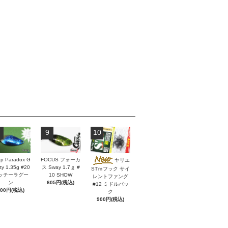
9
10
p Paradox G
FOCUS フォーカ
ヤリエ
ity 1.35g #20
ス Sway 1.7ｇ #
STｍフック サイ
ッチーラグー
10 SHOW
レントファング
ン
605円(税込)
#12 ミドルパッ
600円(税込)
ク
900円(税込)