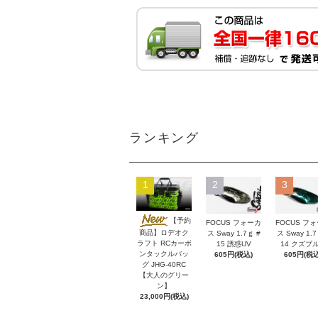
ランキング
1
2
3
【予約
FOCUS フォーカ
FOCUS フ
商品】ロデオク
ス Sway 1.7ｇ #
ス Sway 1.7
ラフト RCカーボ
15 誘惑UV
14 クズブ
ンタックルバッ
605円(税込)
605円(税込
グ JHG-40RC
【大人のグリー
ン】
23,000円(税込)