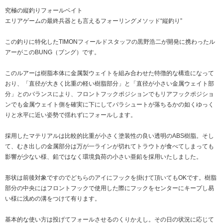
究極の縦釣りフォールベイト
エリアゲームの最終兵器とも言えるフォーリングメソッド“縦釣り”
この釣りに特化したTIMONフィールドスタッフの黒野浩二が開発に携わったル
アーがこのBUNG（ブング）です。
このルアーは樹脂本体に金属製ウェイトを組み合わせた特徴的な構造になって
おり、「直径が大きく比重の軽い樹脂部分」と「直径が小さい金属ウェイト部
分」とのバランスにより、フロントフックポジションでもリアフックポジショ
ンでも金属ウェイト側を確実に下にしてパラシュートが落ちるかの如くゆっく
りと水平に近い姿勢で揺れずにフォールします。
採用したマテリアルは比較的比重が小さく塗装性の良い透明のABS樹脂。そし
て、むき出しの金属部分は万が一ラインが切れてトラウトが食べてしまっても
影響が少ない様、鉛ではなく環境負荷の小さい亜鉛を採用いたしました。
形状は前後対象ですのでどちらのアイにフックを掛けて頂いてもOKです。樹脂
部分の中央にはフロントフックで使用した際にフックをセンターにキープし易
い様に浅めの溝をつけて有ります。
基本的な使い方は投げてフォールさせるのくりかえし。その日の状況に応じて