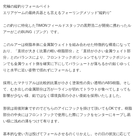
究極の縦釣りフォールベイト
エリアゲームの最終兵器とも言えるフォーリングメソッド“縦釣り”
この釣りに特化したTIMONフィールドスタッフの黒野浩二が開発に携わったル
アーがこのBUNG（ブング）です。
このルアーは樹脂本体に金属製ウェイトを組み合わせた特徴的な構造になって
おり、「直径が大きく比重の軽い樹脂部分」と「直径が小さい金属ウェイト部
分」とのバランスにより、フロントフックポジションでもリアフックポジショ
ンでも金属ウェイト側を確実に下にしてパラシュートが落ちるかの如くゆっく
りと水平に近い姿勢で揺れずにフォールします。
採用したマテリアルは比較的比重が小さく塗装性の良い透明のABS樹脂。そし
て、むき出しの金属部分は万が一ラインが切れてトラウトが食べてしまっても
影響が少ない様、鉛ではなく環境負荷の小さい亜鉛を採用いたしました。
形状は前後対象ですのでどちらのアイにフックを掛けて頂いてもOKです。樹脂
部分の中央にはフロントフックで使用した際にフックをセンターにキープし易
い様に浅めの溝をつけて有ります。
基本的な使い方は投げてフォールさせるのくりかえし。その日の状況に応じて