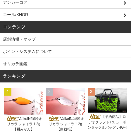
アンカーコア
コール/KHOR
コンテンツ
店舗情報・マップ
ポイントシステムについて
オリカラ図鑑
ランキング
1
2
3
【予約商品】ロ
ValkeIN/城峰オ
ValkeIN/城峰オ
デオクラフト RCカーボ
リカラ シャイラ 1.2g
リカラ シャイラ 1.2g
ンタックルバッグ JHG-4
【耕みかん】
【白粉桜】