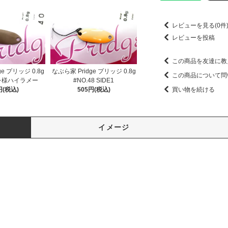
レビューを見る(0件
レビューを投稿
この商品を友達に教
ge プリッジ 0.8g
なぶら家 Pridge プリッジ 0.8g
この商品について問
オレ様ハイラメー
#NO.48 SIDE1
円(税込)
505円(税込)
買い物を続ける
イメージ