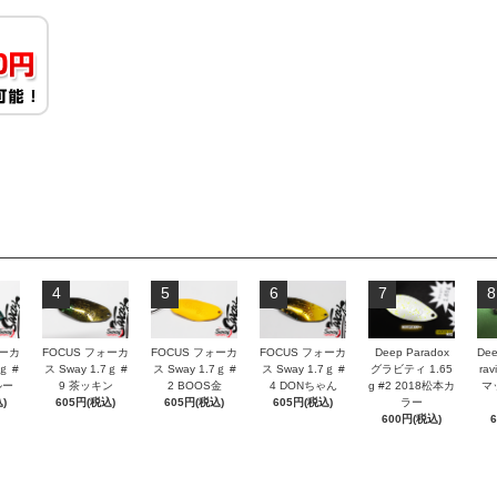
4
5
6
7
8
ォーカ
FOCUS フォーカ
FOCUS フォーカ
FOCUS フォーカ
Deep Paradox
Dee
ｇ #
ス Sway 1.7ｇ #
ス Sway 1.7ｇ #
ス Sway 1.7ｇ #
グラビティ 1.65
rav
ルー
9 茶ッキン
2 BOOS金
4 DONちゃん
g #2 2018松本カ
マ
)
605円(税込)
605円(税込)
605円(税込)
ラー
600円(税込)