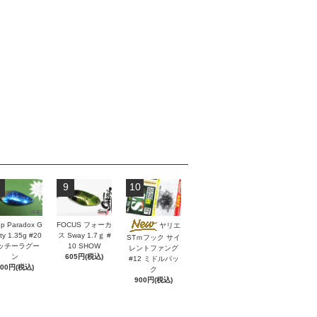
9
10
p Paradox G
FOCUS フォーカ
ヤリエ
ity 1.35g #20
ス Sway 1.7ｇ #
STｍフック サイ
ッチーラグー
10 SHOW
レントファング
ン
605円(税込)
#12 ミドルパッ
600円(税込)
ク
900円(税込)