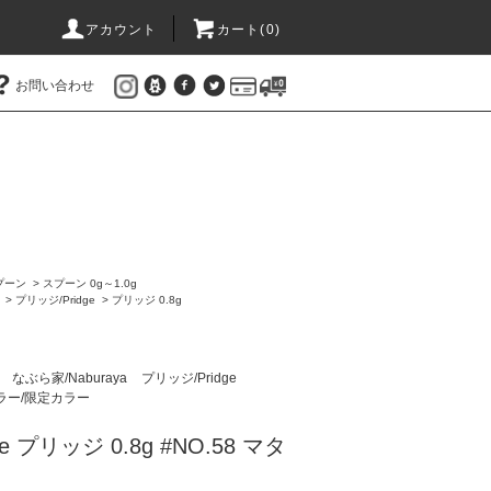
アカウント
カート(
0
)
お問い合わせ
プーン
>
スプーン 0g～1.0g
>
プリッジ/Pridge
>
プリッジ 0.8g
ン
なぶら家/Naburaya
プリッジ/Pridge
ラー/限定カラー
e プリッジ 0.8g #NO.58 マタ