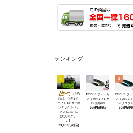
ランキング
1
2
3
【予約
FOCUS フォーカ
FOCUS フ
商品】ロデオク
ス Sway 1.7ｇ #
ス Sway 1.7
ラフト RCカーボ
15 誘惑UV
14 クズブ
ンタックルバッ
605円(税込)
605円(税込
グ JHG-40RC
【大人のグリー
ン】
23,000円(税込)