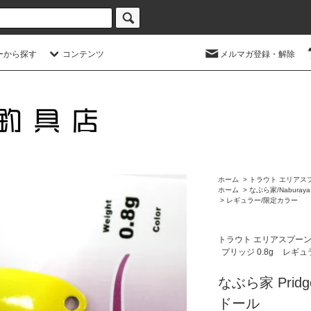
ーから探す
コンテンツ
メルマガ登録・解除
ホーム
>
トラウト エリアス
ホーム
>
なぶら家/Naburaya
>
レギュラー/限定カラー
トラウト エリアスプー
プリッジ 0.8g
レギュ
なぶら家 Pridg
ドール