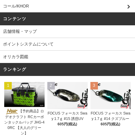
コール/KHOR
コンテンツ
店舗情報・マップ
ポイントシステムについて
オリカラ図鑑
ランキング
1
2
3
【予約商品】ロ
FOCUS フォーカス Swa
FOCUS フォーカス Swa
デオクラフト RCカーボ
y 1.7ｇ #15 誘惑UV
y 1.7ｇ #14 クズブルー
ンタックルバッグ JHG-4
605円(税込)
605円(税込)
0RC 【大人のグリー
ン】