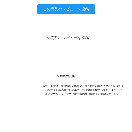
この商品のレビューを投稿
この商品のレビューを投稿
© 城峰釣具店
当サイトでは、通信情報の暗号化と実在性の証明のため、GMOグロ
ーバルサイン株式会社のSSLサーバ証明書を使用しております。 セ
キュアシールより、サーバ証明書の検証結果をご確認ください。