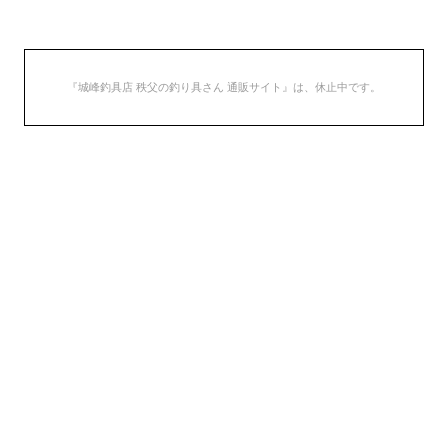
『城峰釣具店 秩父の釣り具さん 通販サイト』は、休止中です。