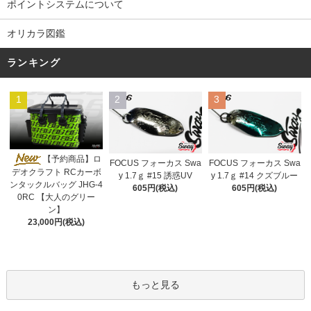
ポイントシステムについて
オリカラ図鑑
ランキング
1
2
3
【予約商品】ロ
FOCUS フォーカス Swa
FOCUS フォーカス Swa
デオクラフト RCカーボ
y 1.7ｇ #15 誘惑UV
y 1.7ｇ #14 クズブルー
ンタックルバッグ JHG-4
605円(税込)
605円(税込)
0RC 【大人のグリー
ン】
23,000円(税込)
もっと見る