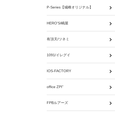
P-Series【城峰オリジナル】
HERO'S/嶋屋
有頂天/ツネミ
1091/イレグイ
IOS-FACTORY
office ZPI”
FPBルアーズ