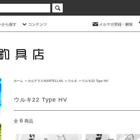
ーから探す
コンテンツ
メルマガ登録・解除
ホーム
>
カルテラス/KARTELLAS
>
ウルキ
>
ウルキ22 Type HV
ウルキ22 Type HV
6
全
商品