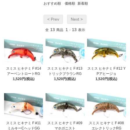
おすすめ順
価格順
新着順
< Prev
Next >
13
1
13
全
商品
-
表示
スミス ヒキナミ F #14
スミス ヒキナミ F #13
スミス ヒキナミ F #12 Y
アーベントロートRG
トリックブラウンRG
Pアヒージョ
1,520円(税込)
1,520円(税込)
1,520円(税込)
スミス ヒキナミ F #11
スミス ヒキナミ F #09
スミス ヒキナミ F #08
ミルキーCヘッドGG
マホガニスト
エレクトリックRG