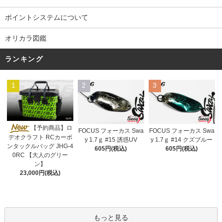
ポイントシステムについて
オリカラ図鑑
ランキング
1
2
3
【予約商品】ロ
FOCUS フォーカス Swa
FOCUS フォーカス Swa
デオクラフト RCカーボ
y 1.7ｇ #15 誘惑UV
y 1.7ｇ #14 クズブルー
ンタックルバッグ JHG-4
605円(税込)
605円(税込)
0RC 【大人のグリー
ン】
23,000円(税込)
もっと見る